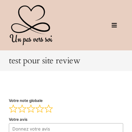
Passer
au
contenu
Toggle
Navigati
La kinésiologie
test pour site review
Qui suis-je
Témoignages
Infos pratiques
Votre note globale
Prendre RDV
Votre avis